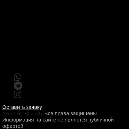
Контакты
8 (800) 000-00-00
info@akesopro.ru
195112, Россия, Санкт-Петербург, пл. Карла
Фаберже 8А — 823
Социальные сети
Оставить заявку
AkesoPro © 2025. Все права защищены.
Информация на сайте не является публичной
офертой.